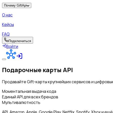
Почему GiftApi
О нас
Кейсы
FAQ
Подключиться
Войти
Подарочные карты API
Продавайте Gift-карты крупнейших сервисов и цифровые
Моментальная выдача кода
Единый API для всех брендов
Мультивалютность
API. Amazon, Apple, Google Play, Netflix, Spotify, Xbox и